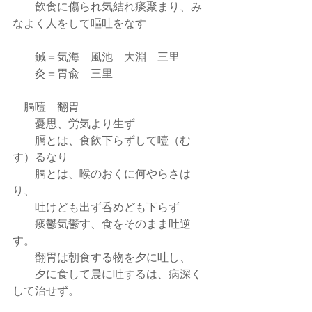
        飮食に傷られ気結れ痰聚まり、み
なよく人をして嘔吐をなす
        鍼＝気海　風池　大淵    三里
        灸＝胃兪　三里
    膈噎　翻胃
        憂思、労気より生ず
        膈とは、食飲下らずして噎（む
す）るなり
        膈とは、喉のおくに何やらさは
り、
        吐けども出ず呑めども下らず
        痰鬱気鬱す、食をそのまま吐逆
す。
        翻胃は朝食する物を夕に吐し、
        夕に食して晨に吐するは、病深く
して治せず。