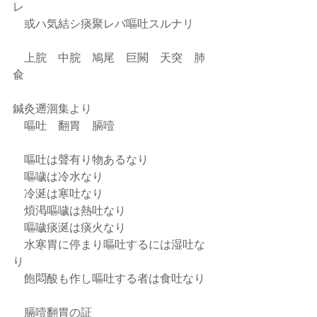
レ
    或ハ気結シ痰聚レバ嘔吐スルナリ
    上脘    中脘　鳩尾　巨闕    天突    肺
兪
鍼灸遡洄集より
    嘔吐　翻胃　膈噎
    嘔吐は聲有り物あるなり
    嘔噦は冷水なり
    冷涎は寒吐なり
    煩渇嘔噦は熱吐なり
    嘔噦痰涎は痰火なり
    水寒胃に停まり嘔吐するには湿吐な
り
    飽悶酸も作し嘔吐する者は食吐なり
    膈噎翻胃の証