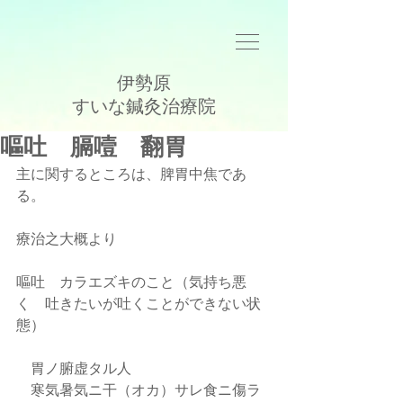
伊勢原
​すいな鍼灸治療院
嘔吐 膈噎 翻胃
主に関するところは、脾胃中焦であ
る。
療治之大概より
嘔吐　カラエズキのこと（気持ち悪
く　吐きたいが吐くことができない状
態）
    胃ノ腑虚タル人
    寒気暑気ニ干（オカ）サレ食ニ傷ラ