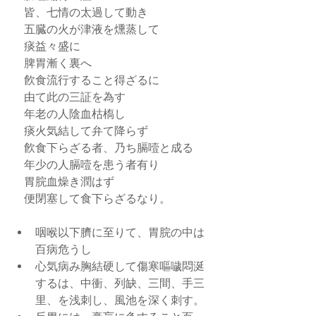
    皆、七情の太過して動き
    五臓の火が津液を燻蒸して
    痰益々盛に
    脾胃漸く裏へ
    飮食流行すること得ざるに
    由て此の三証を為す
    年老の人陰血枯槗し
    痰火気結して弁て降らず
    飮食下らざる者、乃ち膈噎と成る
    年少の人膈噎を患う者有り
    胃脘血燥き潤はず
    便閉塞して食下らざるなり。
咽喉以下臍に至りて、胃脘の中は
百病危うし  
心気病み胸結硬して傷寒嘔噦悶涎
するは、中衝、列缺、三間、手三
里、を浅刺し、風池を深く刺す。  