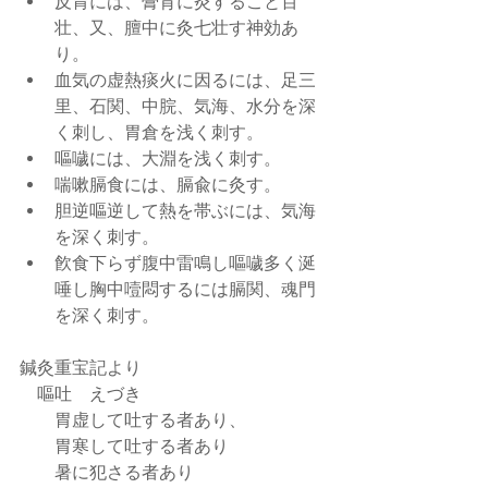
反胃には、膏肓に灸すること百
壮、又、膻中に灸七壮す神効あ
り。  
血気の虚熱痰火に因るには、足三
里、石関、中脘、気海、水分を深
く刺し、胃倉を浅く刺す。  
嘔噦には、大淵を浅く刺す。  
喘嗽膈食には、膈兪に灸す。  
胆逆嘔逆して熱を帯ぶには、気海
を深く刺す。  
飮食下らず腹中雷鳴し嘔噦多く涎
唾し胸中噎悶するには膈関、魂門
を深く刺す。 
鍼灸重宝記より
    嘔吐　えづき
        胃虚して吐する者あり、
        胃寒して吐する者あり
        暑に犯さる者あり