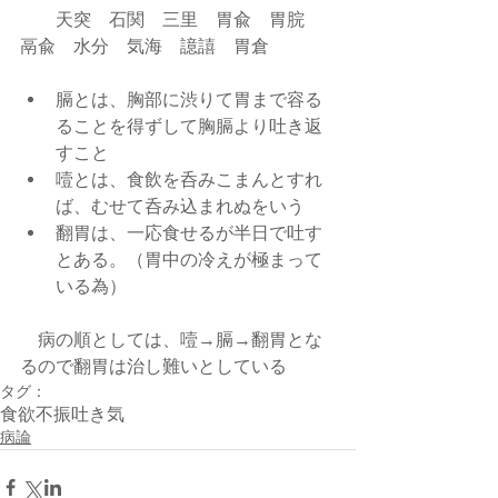
        天突    石関    三里    胃兪    胃脘    
鬲兪    水分    気海    譩譆    胃倉
膈とは、胸部に渋りて胃まで容る
ることを得ずして胸膈より吐き返
すこと  
噎とは、食飲を呑みこまんとすれ
ば、むせて呑み込まれぬをいう  
翻胃は、一応食せるが半日で吐す
とある。（胃中の冷えが極まって
いる為） 
    病の順としては、噎→膈→翻胃とな
るので翻胃は治し難いとしている
タグ：
食欲不振
吐き気
病論