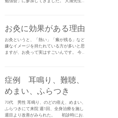
6/17は、午後からお休みをさせていただき、
大浦慈観先生の主催されている「杉山真伝流
勉強会」に参加してきました。 大浦先生
は、江戸時代の鍼灸の流派の研究をされてい
る方です。 今回のテーマは 「疝気」 元
は、お腹が痛む病気を指す言葉でしたが、後
お灸に効果がある理由
世になってイロイロな意味をもつよ...
お灸というと、「熱い」「瘢が残る」など、
嫌なイメージを持たれている方が多いと思い
ますが、お灸って実はすごいんです。 今日
は、ちょっとお灸についてご紹介したいと思
います。 お灸の効果については、いろいろ
あるのですが、代表的なものは、なんといっ
症例 耳鳴り、難聴、
ても「血液循環がよくなる！」という...
めまい、ふらつき