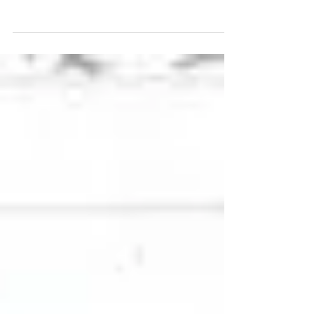
と同じくらい重要な位置をしめます。 ヨガ
やピラティス、座禅などでも、必ずといって
いいほど呼吸法は指導されます。（手法はち
がいますが） 東洋医学での、呼吸の位置づ
けは、飲食物を食べて、吸収した栄養...