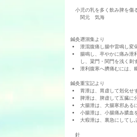
    小児の乳を多く飲み脾を
        関元　気海
鍼灸遡洄集より 
泄瀉腹痛し腸中雷鳴し変化
腸鳴し、卒やかに痛み泄
し、粱門・関門を浅く刺す
泄利腹寒へ臍痛むには、
鍼灸重宝記より 
胃泄は、胃虚して剋化せず
脾泄は、脾虚して五臓に分
大腸泄は、大腸寒邪あるに
小腸泄は、小腸痛み膿血を
大瘕泄は、裏急にしてし
    針