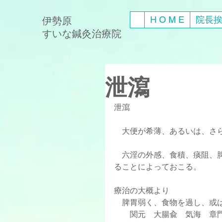
H O M E
院長
伊勢原
​すいな鍼灸治療院
泄瀉
泄瀉
    大便が希薄、あるいは
    六淫の外感、食積、痰阻、脾腎虚弱、情志失調にて、脾胃の運化と腸管の機能が乱れ
ることによっておこる。
療治の大概より
    脾胃弱く、食物を過し
        関元　大腸兪　気海    章