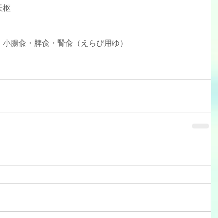
天枢
腸兪・小腸兪・脾兪・腎兪（えらび用ゆ）