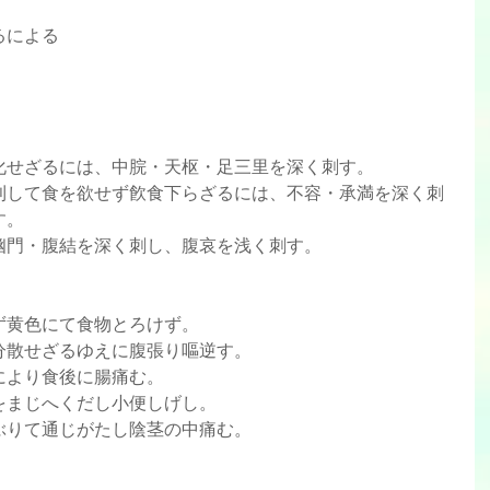
傷るによる
せざるには、中脘・天枢・足三里を深く刺す。  
利して食を欲せず飮食下らざるには、不容・承満を深く刺
。  
幽門・腹結を深く刺し、腹哀を浅く刺す。 
黄色にて食物とろけず。  
散せざるゆえに腹張り嘔逆す。  
より食後に腸痛む。  
まじへくだし小便しげし。  
ぶりて通じがたし陰茎の中痛む。 