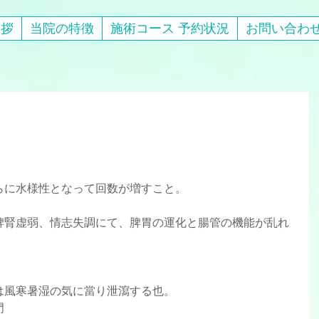
挨拶
当院の特徴
施術コース 予約状況
お問い合わ
、さらに水様性となって回数が増すこと。
、或は風寒暑湿の気に當り泄瀉する也。
門