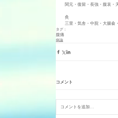
    関元・復留・長強・腹哀・
    灸
    三里・気舎・中脘・大
タグ：
腹痛
病論
コメント
コメントを追加…