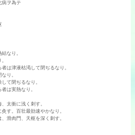
テ此病ヲ為テ
枢
は熱結なり。
り。
ぜざる者は津液枯渇して閉ぢるなり。
風閉なり。
枯燥して閉ぢるなり。
ざる者は実熱なり。
、太衝に浅く刺す。  
灸す。百壮最効速やかなり。  
は、滑肉門、天枢を深く刺す。 