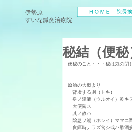
H O M E
院長
伊勢原
​すいな鍼灸治療院
秘結（便秘
便秘のこと・・・秘は気の閉
療治の大概より
    腎虚する則（トキ）
    身ノ津液（ウルオイ）乾キ
    大便闕ス
    其ノ故ハ
    隂慾ヲ縦（ホシイ）ママ
    食餌時ナラズ食シ或ハ酢酒