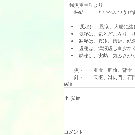
鍼灸重宝記より
    秘結・・・だいべんつうぜ
 風秘は、風痰、大腸に結
気秘は、気とどこをり、後
寒秘は、腹冷、痃癖、結滞
虚秘は、津液虚し血少なく
熱秘は、実熱、気ふさが
    灸・・・肝兪、脾兪、腎
    針・・・天枢、滑肉門、
病論
コメント