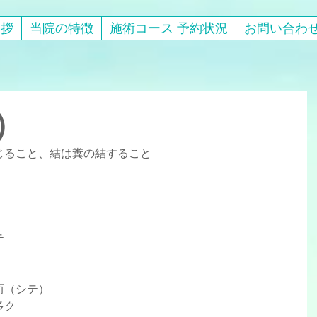
挨拶
当院の特徴
施術コース 予約状況
お問い合わ
）
じること、結は糞の結すること
テ
ニ而（シテ）
多ク