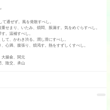
ず
して通ぜず。風を発散すべし。  
重せまり、いたみ、煩悶、脹滿す。気をめぐらすべし。  
す。温補すべし。  
して、かわき渋る。潤し滑にすべし。  
り、心満、腹張り、煩渇す。熱をすずしくすべし。 
兪、大腸兪、関元
石門、陰交、承山