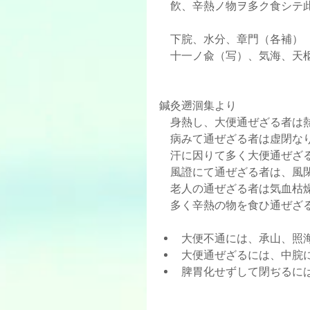
    飮、辛熱ノ物ヲ多ク食シ
    下脘、水分、章門（各補）
    十一ノ兪（写）、気海、天
鍼灸遡洄集より
    身熱し、大便通ぜざる者
    病みて通ぜざる者は虚閉な
    汗に因りて多く大便通
    風證にて通ぜざる者は、
    老人の通ぜざる者は気血
    多く辛熱の物を食ひ通ぜ
大便不通には、承山、照海
大便通ぜざるには、中脘に
脾胃化せずして閉ぢるに