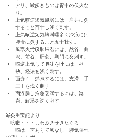
アサ、嗽多きものは胃中の伏火な
り。  
上気咳逆短気風勞には、肩井に灸
すること百壮し浅く刺す。  
上気咳逆短気胸満唾多く冷痰には
肺兪に灸すること五十壮す。  
風寒火労痰肺脹湿には、然谷、曲
沢、前谷、肝兪、期門に灸刺す。  
咳逆上気して嘔沫を吐には、列
缺、経渠を浅く刺す。  
面赤く、熱嗽するには、支溝、手
三里を浅く刺す。  
面浮腫し拘急喘満するには、崑
崙、解溪を深く刺す。 
鍼灸重宝記より
    咳嗽・・・しわぶきせきたぐる
        咳は、声ありて痰なし、肺気傷れ