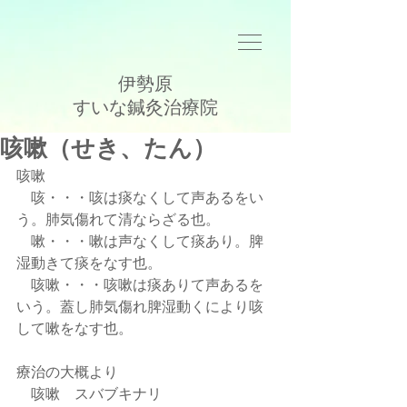
伊勢原
​すいな鍼灸治療院
咳嗽（せき、たん）
咳嗽
    咳・・・咳は痰なくして声あるをい
う。肺気傷れて清ならざる也。
    嗽・・・嗽は声なくして痰あり。脾
湿動きて痰をなす也。
    咳嗽・・・咳嗽は痰ありて声あるを
いう。蓋し肺気傷れ脾湿動くにより咳
して嗽をなす也。
療治の大概より
    咳嗽　スバブキナリ