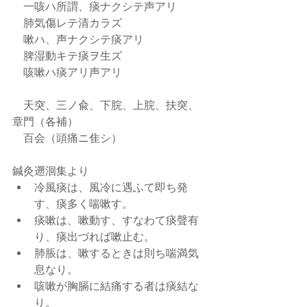
    一咳ハ所謂、痰ナクシテ声アリ
    肺気傷レテ清カラズ
    嗽ハ、声ナクシテ痰アリ
    脾湿動キテ痰ヲ生ズ
    咳嗽ハ痰アリ声アリ
    天突、三ノ兪、下脘、上脘、扶突、
章門（各補）
    百会（頭痛ニ隹シ）
鍼灸遡洄集より 
冷風痰は、風冷に遇ふて即ち発
す、痰多く喘嗽す。  
痰嗽は、嗽動す、すなわて痰聲有
り、痰出づれば嗽止む。  
肺脹は、嗽するときは則ち喘満気
息なり。  
咳嗽が胸膈に結痛する者は痰結な
り。  