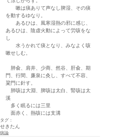
て涼しからず。
        嗽は痰ありて声なし脾湿、その痰
を動するゆなり。
        あるひは、風寒湿熱の邪に感じ、
あるひは、陰虚火動によって労咳をな
し
        水うかれて痰となり、みなよく咳
嗽せしむ。
    肺兪、肩井、少商、然谷、肝兪、期
門、行間、廉泉に灸し、すべて不容、
粱門に針す。
    肺咳は大淵、脾咳は太白、腎咳は太
溪
    多く眠るには三里
    面赤く、熱咳には支溝
タグ：
せき
たん
病論