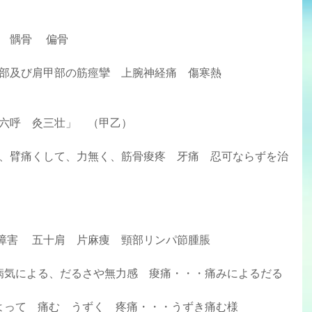
  髃骨     偏骨
  頭痛　頭部及び肩甲部の筋痙攣　上腕神経痛　傷寒熱
ること六呼　灸三壮」　（甲乙）
織の障害     五十肩　片麻痩　頸部リンパ節腫脹
病気による、だるさや無力感　痠痛・・・痛みによるだる
よって　痛む　うずく　疼痛・・・うずき痛む様