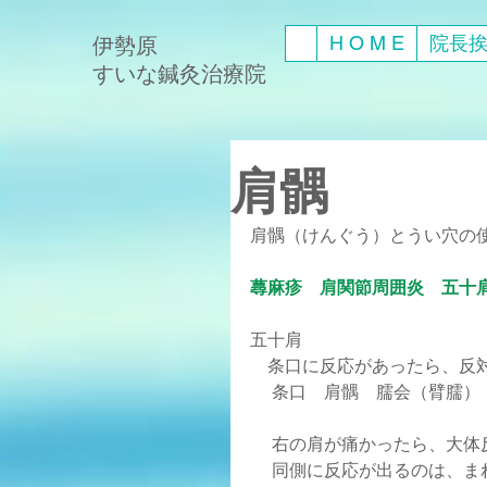
H O M E
院長
伊勢原
​すいな鍼灸治療院
肩髃
肩髃（けんぐう）とうい穴の
蕁麻疹　肩関節周囲炎　五十
五十肩
    条口に反応があったら
     条口　肩髃　臑会（
     右の肩が痛かったら
     同側に反応が出るのは、ま