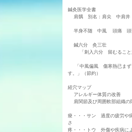
鍼灸医学全書
     肩髃　別名：肩尖　中肩井   
     半身不随　中風   
     鍼六分　灸三壮
      　「刺入六分　留む
      「中風偏風　傷寒熱已まず、臂痛くして、力無く、筋骨痠疼　牙痛　忍可ならずを治
す。」（節約）
経穴マップ
     アレルギー体質の改善
     肩関節及び周囲軟部組
痠・・・サン　過度の疲労や
さ
疼・・・トウ　外傷や疾病に