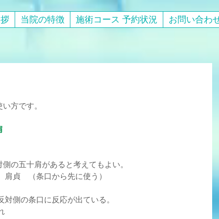
挨拶
当院の特徴
施術コース 予約状況
お問い合わ
使い方です。
肩
、反対側の五十肩があると考えてもよい。
臂臑）　肩貞　（条口から先に使う）
、大体反対側の条口に反応が出ている。
れ