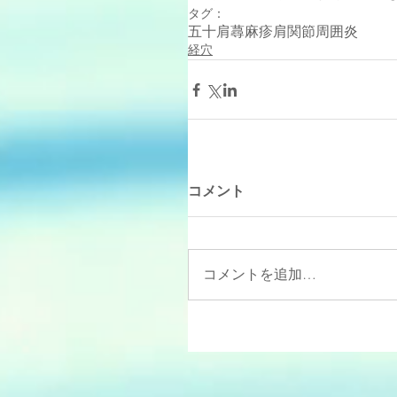
タグ：
五十肩
蕁麻疹
肩関節周囲炎
経穴
コメント
コメントを追加…