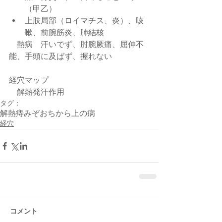
（甲乙）  
上肢局部（ロイマチス、炎）、咳
嗽、前腕筋炎、肺結核 
　熱病　汗いでず、肘腕厥痛、屈伸不
能、手頭に及ばず、握れない
経穴マップ
　解熱発汗作用
タグ：
解熱
痔
みぞおちから上の病
経穴
コメント