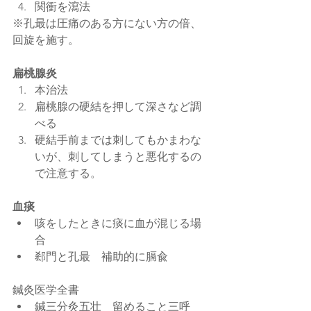
関衝を瀉法 
※孔最は圧痛のある方にない方の倍、
回旋を施す。
扁桃腺炎
本治法  
扁桃腺の硬結を押して深さなど調
べる  
硬結手前までは刺してもかまわな
いが、刺してしまうと悪化するの
で注意する。 
血痰
咳をしたときに痰に血が混じる場
合  
郄門と孔最　補助的に膈兪 
鍼灸医学全書 
鍼三分灸五壮　留めること三呼