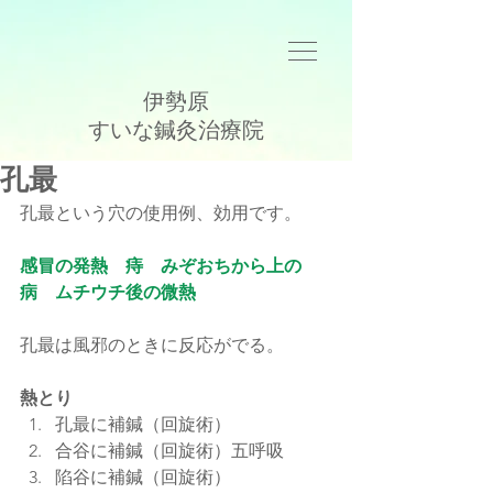
伊勢原
​すいな鍼灸治療院
孔最
孔最という穴の使用例、効用です。
感冒の発熱　痔　みぞおちから上の
病　ムチウチ後の微熱
孔最は風邪のときに反応がでる。
熱とり
孔最に補鍼（回旋術）  
合谷に補鍼（回旋術）五呼吸  
陷谷に補鍼（回旋術）  